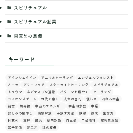
スピリチュアル
スピリチュアル起業
目覚めの意識
キーワード
アインシュタイン
アニマルヒーリング
エンジェルフォレスト
オーラ
グリーフケア
スターライトヒーリング
スピリチュアル
トラウマ
ネガティブな連鎖
パターンを癒やす
ヒーリング
ライオンズゲート
世代の癒し
人生の目的
優しさ
内なる宇宙
前世
境界線
宇宙のエネルギー
宇宙的宗教
幸福
悲しみの癒やし
感情解放
手放す方法
欲望
欲求
生命力
目覚め
真理
統合
胎内記憶
自己愛
自己犠牲
被害者意識
親子関係
非二元
魂の成長